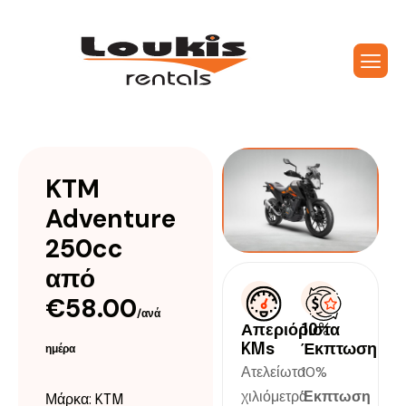
KTM
Adventure
250cc
από
€58.00
/ανά
Απεριόριστα
10%
KMs
Έκπτωση
ημέρα
Ατελείωτα
10%
χιλιόμετρα
Έκπτωση
Μάρκα: KTM