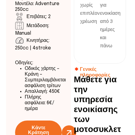
Μοντέλο: Adventure
χωρίς
για
250cc
επιπλέον
ενοικίαση
Επιβάτες: 2
χρέωση
από 3
Μετάδοση:
ημέρες
Manual
και
Κινητήρας:
πάνω
250cc | 4stroke
Οδηγίες:
Οδικός χάρτης –
Γενικές
Κράνη –
πληροφορίες
Μ
ά
θ
ε
τ
ε
γ
ι
α
Συμπεριλαμβάνεται
ασφάλιση τρίτων
τ
η
ν
Απαλλαγή: 450€
Πλήρης
υ
π
η
ρ
ε
σ
ί
α
ασφάλεια: 6€/
ε
ν
ο
ι
κ
ί
α
σ
η
ς
ημέρα
τ
ω
ν
Κάντε
μ
ο
τ
ο
σ
υ
κ
λ
ε
τ
Κράτηση