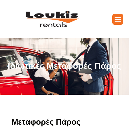
Ι
δ
ι
ω
τ
ι
κ
έ
ς
Μ
ε
τ
α
φ
ο
ρ
έ
ς
Π
ά
ρ
ο
ς
Μεταφορές Πάρος