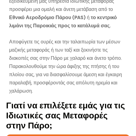
εξειδικευμένη μας υπηρεσία ιδιωτικής μεταφοράς
προσφέρει μια ομαλή και άνετη μετάβαση από το
Εθνικό Αεροδρόμιο Πάρου (PAS)
ή
το κεντρικό
λιμάνι της Παροικιάς προς το κατάλυμά σας.
Αποφύγετε τις ουρές και την ταλαιπωρία των μέσων
μαζικής μεταφοράς ή των ταξί και ξεκινήστε τις
διακοπές σας στην Πάρο με χαλαρό και άνετο τρόπο.
Παρακολουθούμε την ώρα άφιξης της πτήσης ή του
πλοίου σας, για να διασφαλίσουμε άμεση και έγκαιρη
παραλαβή, προσφέροντάς σας απόλυτη ηρεμία και
χαλάρωση.
Γ
ι
α
τ
ί
ν
α
ε
π
ι
λ
έ
ξ
ε
τ
ε
ε
μ
ά
ς
γ
ι
α
τ
ι
ς
Ι
δ
ι
ω
τ
ι
κ
έ
ς
σ
α
ς
Μ
ε
τ
α
φ
ο
ρ
έ
ς
σ
τ
η
ν
Π
ά
ρ
ο
;