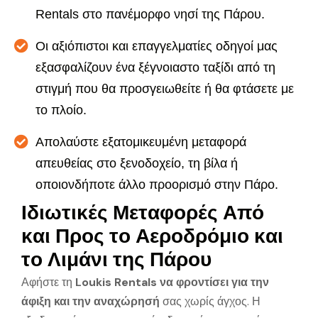
Rentals στο πανέμορφο νησί της Πάρου.
Οι αξιόπιστοι και επαγγελματίες οδηγοί μας
εξασφαλίζουν ένα ξέγνοιαστο ταξίδι από τη
στιγμή που θα προσγειωθείτε ή θα φτάσετε με
το πλοίο.
Απολαύστε εξατομικευμένη μεταφορά
απευθείας στο ξενοδοχείο, τη βίλα ή
οποιονδήποτε άλλο προορισμό στην Πάρο.
Ι
δ
ι
ω
τ
ι
κ
έ
ς
Μ
ε
τ
α
φ
ο
ρ
έ
ς
Α
π
ό
κ
α
ι
Π
ρ
ο
ς
τ
ο
Α
ε
ρ
ο
δ
ρ
ό
μ
ι
ο
κ
α
ι
τ
ο
Λ
ι
μ
ά
ν
ι
τ
η
ς
Π
ά
ρ
ο
υ
Αφήστε τη
Loukis Rentals να φροντίσει για την
άφιξη και την αναχώρησή
σας χωρίς άγχος. Η