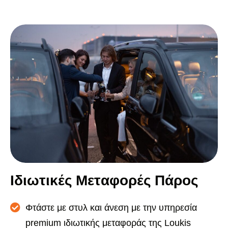
Ι
δ
ι
ω
τ
ι
κ
έ
ς
Μ
ε
τ
α
φ
ο
ρ
έ
ς
Π
ά
ρ
ο
ς
Φτάστε με στυλ και άνεση με την υπηρεσία
premium ιδιωτικής μεταφοράς της Loukis